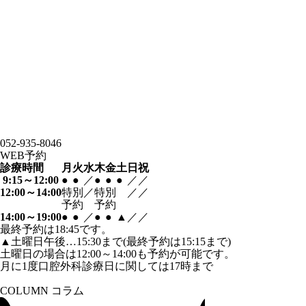
052-935-8046
WEB予約
診療時間
月
火
水
木
金
土
日
祝
9:15～12:00
●
●
／
●
●
●
／
／
12:00～14:00
特別
／
特別
／
／
予約
予約
14:00～19:00
●
●
／
●
●
▲
／
／
最終予約は18:45です。
▲土曜日午後…15:30まで(最終予約は15:15まで)
土曜日の場合は12:00～14:00も予約が可能です。
月に1度口腔外科診療日に関しては17時まで
COLUMN
コラム