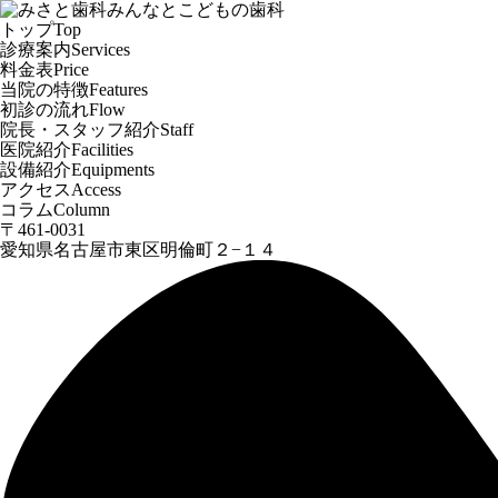
トップ
Top
診療案内
Services
料金表
Price
当院の特徴
Features
初診の流れ
Flow
院長・スタッフ紹介
Staff
医院紹介
Facilities
設備紹介
Equipments
アクセス
Access
コラム
Column
〒461-0031
愛知県名古屋市東区明倫町２−１４