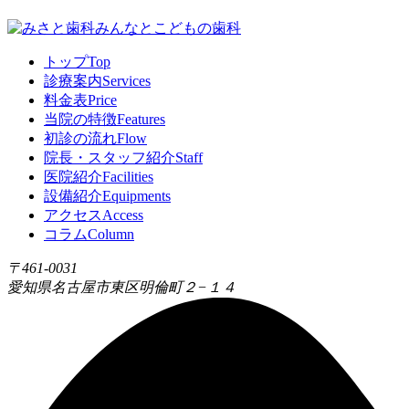
トップ
Top
診療案内
Services
料金表
Price
当院の特徴
Features
初診の流れ
Flow
院長・スタッフ紹介
Staff
医院紹介
Facilities
設備紹介
Equipments
アクセス
Access
コラム
Column
〒461-0031
愛知県名古屋市東区明倫町２−１４