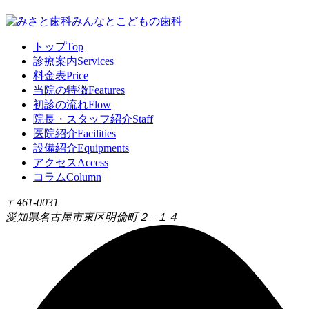
トップ
Top
診療案内
Services
料金表
Price
当院の特徴
Features
初診の流れ
Flow
院長・スタッフ紹介
Staff
医院紹介
Facilities
設備紹介
Equipments
アクセス
Access
コラム
Column
〒461-0031
愛知県名古屋市東区明倫町２−１４