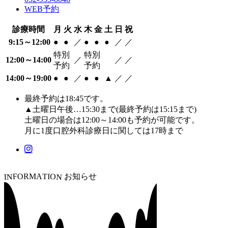
WEB予約
診療時間
月
火
水
木
金
土
日
祝
9:15～12:00
●
●
／
●
●
●
／
／
特別
特別
12:00～14:00
／
／
／
予約
予約
14:00～19:00
●
●
／
●
●
▲
／
／
最終予約は18:45です。
▲土曜日午後…15:30まで(最終予約は15:15まで)
土曜日の場合は12:00～14:00も予約が可能です。
月に1度口腔外科診療日に関しては17時まで
O
F
O
T
I
R
M
A
お知らせ
N
N
I