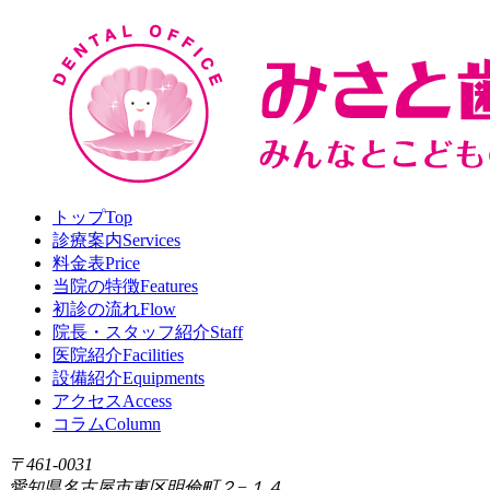
トップ
Top
診療案内
Services
料金表
Price
当院の特徴
Features
初診の流れ
Flow
院長・スタッフ紹介
Staff
医院紹介
Facilities
設備紹介
Equipments
アクセス
Access
コラム
Column
〒461-0031
愛知県名古屋市東区明倫町２−１４