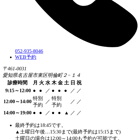
052-935-8046
WEB予約
〒461-0031
愛知県名古屋市東区明倫町２−１４
診療時間
月
火
水
木
金
土
日
祝
9:15～12:00
●
●
／
●
●
●
／
／
特別
特別
12:00～14:00
／
／
／
予約
予約
14:00～19:00
●
●
／
●
●
▲
／
／
最終予約は18:45です。
▲土曜日午後…15:30まで(最終予約は15:15まで)
土曜日の場合は12:00～14:00も予約が可能です。