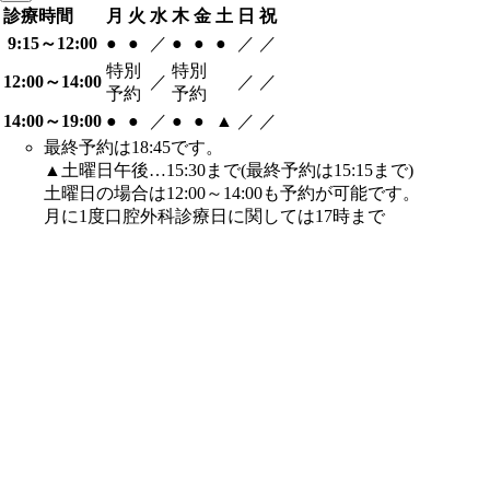
診療時間
月
火
水
木
金
土
日
祝
9:15～12:00
●
●
／
●
●
●
／
／
特別
特別
12:00～14:00
／
／
／
予約
予約
14:00～19:00
●
●
／
●
●
▲
／
／
最終予約は18:45です。
▲土曜日午後…15:30まで(最終予約は15:15まで)
土曜日の場合は12:00～14:00も予約が可能です。
月に1度口腔外科診療日に関しては17時まで