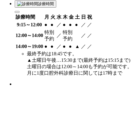
診療時間
診療時間
月
火
水
木
金
土
日
祝
9:15～12:00
●
●
／
●
●
●
／
／
特別
特別
12:00～14:00
／
／
／
予約
予約
14:00～19:00
●
●
／
●
●
▲
／
／
最終予約は18:45です。
▲土曜日午後…15:30まで(最終予約は15:15まで)
土曜日の場合は12:00～14:00も予約が可能です。
月に1度口腔外科診療日に関しては17時まで