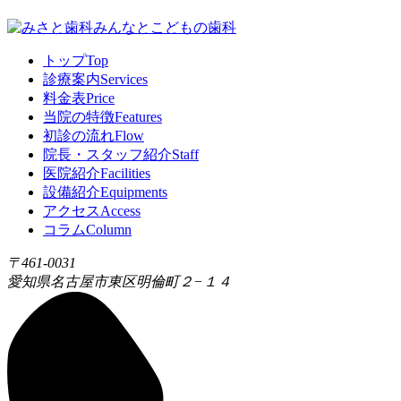
トップ
Top
診療案内
Services
料金表
Price
当院の特徴
Features
初診の流れ
Flow
院長・スタッフ紹介
Staff
医院紹介
Facilities
設備紹介
Equipments
アクセス
Access
コラム
Column
〒461-0031
愛知県名古屋市東区明倫町２−１４