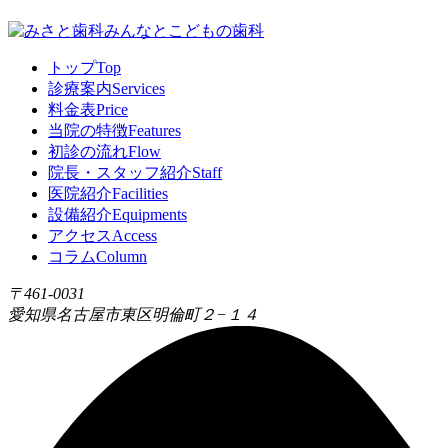
トップ
Top
診療案内
Services
料金表
Price
当院の特徴
Features
初診の流れ
Flow
院長・スタッフ紹介
Staff
医院紹介
Facilities
設備紹介
Equipments
アクセス
Access
コラム
Column
〒461-0031
愛知県名古屋市東区明倫町２−１４